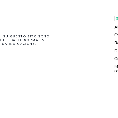
A
C
TI SU QUESTO SITO SONO
TETTI DALLE NORMATIVE
R
RSA INDICAZIONE.
D
C
M
c