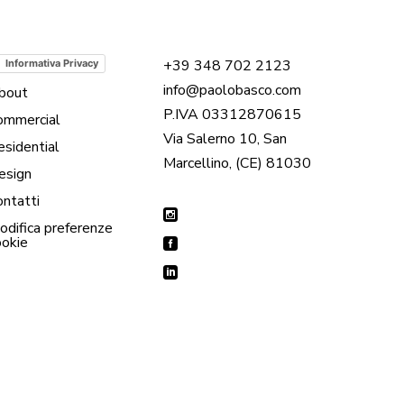
+39 348 702 2123
Informativa Privacy
info@paolobasco.com
bout
P.IVA 03312870615
ommercial
Via Salerno 10, San
esidential
Marcellino, (CE) 81030
esign
ontatti
odifica preferenze
ookie