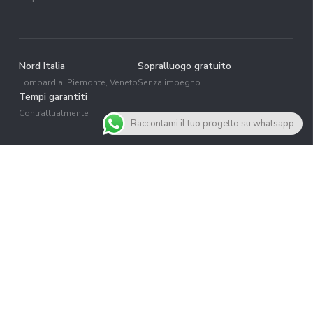
Nord Italia
Sopralluogo gratuito
Lombardia, Piemonte, Veneto
Senza impegno
Tempi garantiti
Contrattualmente
Raccontami il tuo progetto su whatsapp
IL PROBLEMA
Lo spazio comunica la tua
competenza ancora prima che
tu parli.